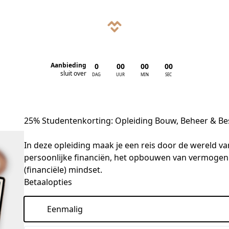
Aanbieding
0
00
00
00
:
:
:
sluit over
DAG
UUR
MIN
SEC
25% Studentenkorting: Opleiding Bouw, Beheer & 
In deze opleiding maak je een reis door de wereld va
persoonlijke financiën, het opbouwen van vermogen e
(financiële) mindset.
Betaalopties
Eenmalig