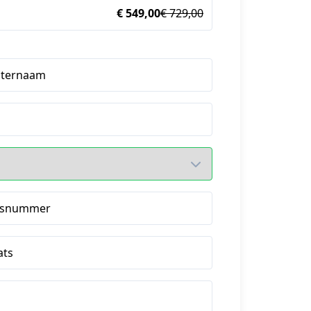
€ 549,00
€ 729,00
hternaam
isnummer
ats