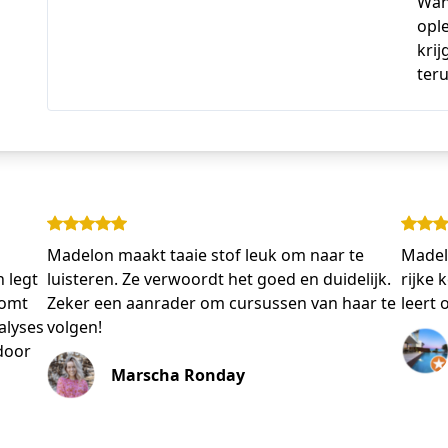
Wan
opl
krij
teru
Madelon maakt taaie stof leuk om naar te
Madeló
 legt
luisteren. Ze verwoordt het goed en duidelijk.
rijke 
komt
Zeker een aanrader om cursussen van haar te
leert 
alyses
volgen!
door
Marscha Ronday