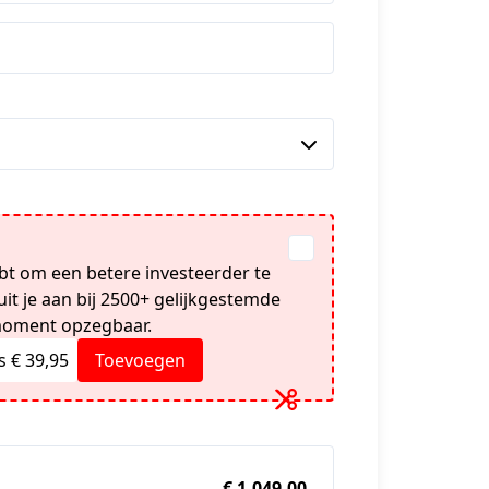
ebt om een betere investeerder te
it je aan bij 2500+ gelijkgestemde
 moment opzegbaar.
s € 39,95
Toevoegen
n
€ 1.049,00