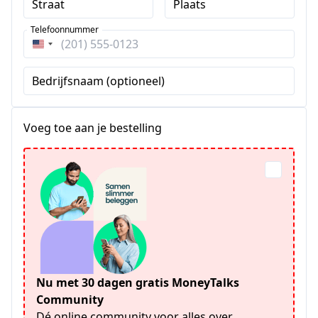
Straat
Plaats
Telefoonnummer
Verenigde
Staten
Bedrijfsnaam (optioneel)
+1
Voeg toe aan je bestelling
Nu met 30 dagen gratis MoneyTalks
Community
Dé online community voor alles over