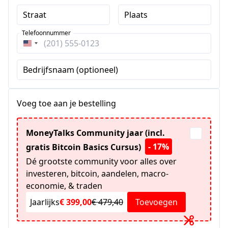
Straat
Plaats
Telefoonnummer
Verenigde
Staten
Bedrijfsnaam (optioneel)
+1
Voeg toe aan je bestelling
MoneyTalks Community jaar (incl.
- 17%
gratis Bitcoin Basics Cursus)
Dé grootste community voor alles over
investeren, bitcoin, aandelen, macro-
economie, & traden
Jaarlijks
€ 399,00
€ 479,40
Toevoegen