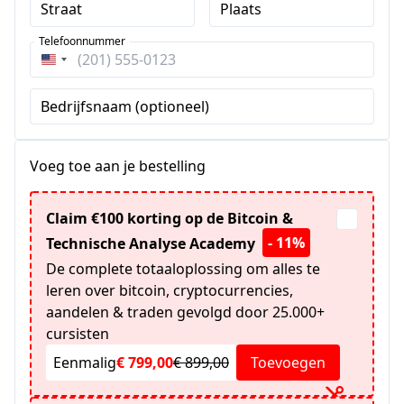
Straat
Plaats
Telefoonnummer
Verenigde
Staten
Bedrijfsnaam (optioneel)
+1
Voeg toe aan je bestelling
Claim €100 korting op de Bitcoin &
- 11%
Technische Analyse Academy
De complete totaaloplossing om alles te
leren over bitcoin, cryptocurrencies,
aandelen & traden gevolgd door 25.000+
cursisten
Eenmalig
€ 799,00
€ 899,00
Toevoegen