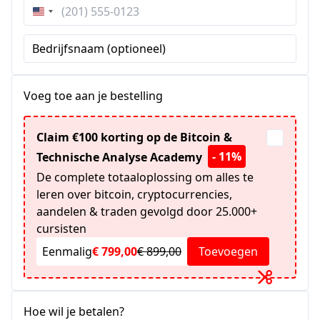
Verenigde
Staten
Bedrijfsnaam (optioneel)
+1
Voeg toe aan je bestelling
Claim €100 korting op de Bitcoin &
- 11%
Technische Analyse Academy
De complete totaaloplossing om alles te
leren over bitcoin, cryptocurrencies,
aandelen & traden gevolgd door 25.000+
cursisten
Eenmalig
€ 799,00
€ 899,00
Toevoegen
Hoe wil je betalen?